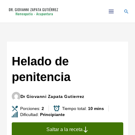
Ir
Busc
al
contenido
Helado de
penitencia
Dr Giovanni Zapata Gutierrez
Porciones:
2
Tiempo total:
10 mins
Dificultad:
Principiante
Saltar a la receta