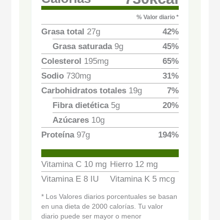
% Valor diario *
Grasa total
27
g
42
%
Grasa saturada
9
g
45
%
Colesterol
195
mg
65
%
Sodio
730
mg
31
%
Carbohidratos totales
19
g
7
%
Fibra dietética
5
g
20
%
Azúcares
10
g
Proteína
97
g
194
%
Vitamina C
10
mg
Hierro
12
mg
Vitamina E
8
IU
Vitamina K
5
mcg
* Los Valores diarios porcentuales se basan
en una dieta de 2000 calorías. Tu valor
diario puede ser mayor o menor