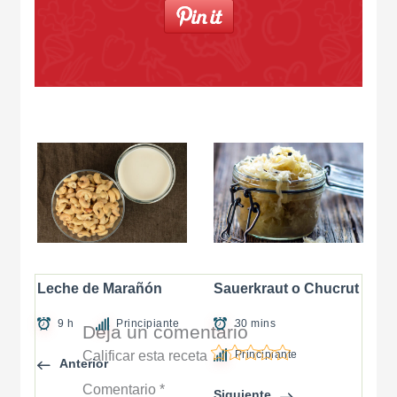
Leche de Marañón
Sauerkraut o Chucrut
9 h
Principiante
30 mins
Deja un comentario
Calificar esta receta
Principiante
Anterior
Comentario
*
Siguiente