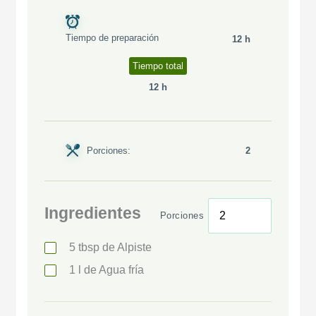
Tiempo de preparación
12 h
Tiempo total
12 h
Porciones:
2
Ingredientes
Porciones
5
tbsp
de Alpiste
1
l
de Agua fría