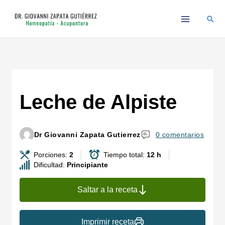
Ir
Busc
al
contenido
Leche de Alpiste
Dr Giovanni Zapata Gutierrez
0 comentarios
Porciones:
2
Tiempo total:
12 h
Dificultad:
Principiante
Saltar a la receta
Imprimir receta