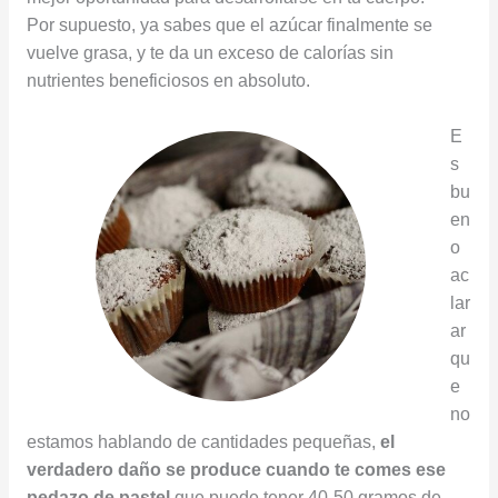
Por supuesto, ya sabes que el azúcar finalmente se
vuelve grasa, y te da un exceso de calorías sin
nutrientes beneficiosos en absoluto.
E
s
bu
en
o
ac
lar
ar
qu
e
no
estamos hablando de cantidades pequeñas,
el
verdadero daño se produce cuando te comes ese
pedazo de pastel
que puede tener 40-50 gramos de