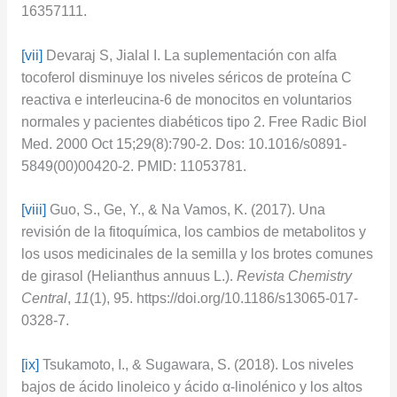
16357111.
[vii]
Devaraj S, Jialal I. La suplementación con alfa
tocoferol disminuye los niveles séricos de proteína C
reactiva e interleucina-6 de monocitos en voluntarios
normales y pacientes diabéticos tipo 2. Free Radic Biol
Med. 2000 Oct 15;29(8):790-2. Dos: 10.1016/s0891-
5849(00)00420-2. PMID: 11053781.
[viii]
Guo, S., Ge, Y., & Na Vamos, K. (2017). Una
revisión de la fitoquímica, los cambios de metabolitos y
los usos medicinales de la semilla y los brotes comunes
de girasol (Helianthus annuus L.).
Revista Chemistry
Central
,
11
(1), 95. https://doi.org/10.1186/s13065-017-
0328-7.
[ix]
Tsukamoto, I., & Sugawara, S. (2018). Los niveles
bajos de ácido linoleico y ácido α-linolénico y los altos