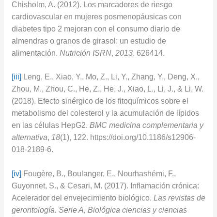
Chisholm, A. (2012). Los marcadores de riesgo
cardiovascular en mujeres posmenopáusicas con
diabetes tipo 2 mejoran con el consumo diario de
almendras o granos de girasol: un estudio de
alimentación.
Nutrición ISRN
,
2013
, 626414.
[iii]
Leng, E., Xiao, Y., Mo, Z., Li, Y., Zhang, Y., Deng, X.,
Zhou, M., Zhou, C., He, Z., He, J., Xiao, L., Li, J., & Li, W.
(2018). Efecto sinérgico de los fitoquímicos sobre el
metabolismo del colesterol y la acumulación de lípidos
en las células HepG2.
BMC medicina complementaria y
alternativa
,
18
(1), 122. https://doi.org/10.1186/s12906-
018-2189-6.
[iv]
Fougère, B., Boulanger, E., Nourhashémi, F.,
Guyonnet, S., & Cesari, M. (2017). Inflamación crónica:
Acelerador del envejecimiento biológico.
Las revistas de
gerontología. Serie A, Biológica ciencias y ciencias