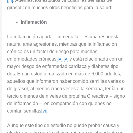
[iii]
. Además, los estudios vinculan las semillas de
girasol con muchos otros beneficios para la salud:
Inflamación
La inflamación aguda – inmediata – es una respuesta
natural ante agresiones, mientras que la inflamación
crónica es un factor de riesgo para muchas
enfermedades crónicas
[iv]
,
[v]
y está relacionada con un
mayor riesgo de enfermedad cardíaca y diabetes tipo
dos. En un estudio realizado en más de 6.000 adultos,
aquellos que informaron haber comido semillas varias o
de girasol, al menos cinco veces a la semana, tenían un
tercio o menos de niveles de proteína C reactiva – signo
de inflamación – en comparación con quienes no
comían semillas
[vi]
.
Aunque este tipo de estudio no puede probar causa y
efecto, se sabe que la vitamina E, que es abundante en