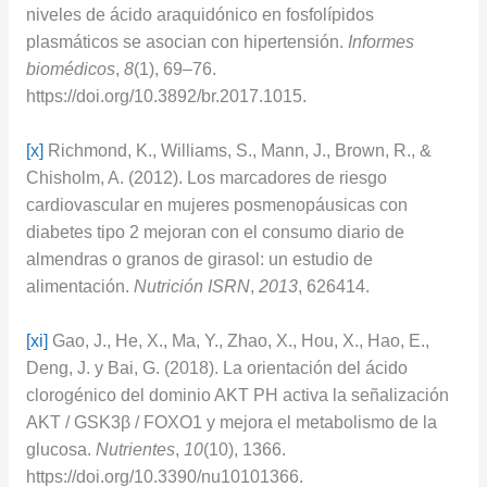
niveles de ácido araquidónico en fosfolípidos
plasmáticos se asocian con hipertensión.
Informes
biomédicos
,
8
(1), 69–76.
https://doi.org/10.3892/br.2017.1015.
[x]
Richmond, K., Williams, S., Mann, J., Brown, R., &
Chisholm, A. (2012). Los marcadores de riesgo
cardiovascular en mujeres posmenopáusicas con
diabetes tipo 2 mejoran con el consumo diario de
almendras o granos de girasol: un estudio de
alimentación.
Nutrición ISRN
,
2013
, 626414.
[xi]
Gao, J., He, X., Ma, Y., Zhao, X., Hou, X., Hao, E.,
Deng, J. y Bai, G. (2018). La orientación del ácido
clorogénico del dominio AKT PH activa la señalización
AKT / GSK3β / FOXO1 y mejora el metabolismo de la
glucosa.
Nutrientes
,
10
(10), 1366.
https://doi.org/10.3390/nu10101366.