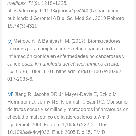
médicas
,
72
(9), 1218–1225.
https://doi.org/10.1093/gerona/glw240 (Retractación
publicada J Gerontol A Biol Sci Med Sci. 2019 Febrero
15;74(3):431).
[v]
Meirow, Y., & Baniyash, M. (2017). Biomarcadores
inmunes para complicaciones relacionadas con la
inflamación crónica en enfermedades no cancerosas y
cancerosas.
Inmunología del cáncer, inmunoterapia:
CII
,
66
(8), 1089–1101. https://doi.org/10.1007/s00262-
017-2035-6.
[vi]
Jiang R, Jacobs DR Jr, Mayer-Davis E, Szklo M,
Herrington D, Jenny NS, Kronmal R, Barr RG. Consumo
de frutos secos y semillas y marcadores inflamatorios en
el estudio multiétnico de la aterosclerosis. Am J
Epidemiol. 2006 Febrero 1;163(3):222-31. Dos:
10.1093/aje/kwj033. Epub 2005 Dic 15. PMID: