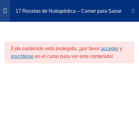
Ir
Bus
17 Recetas de Nutrapédica – Comer para Sanar
al
contenido
Sesión Nº 1
5
Inicio
Cursos
Este contenido está protegido, ¡por favor
acceder
y
Sesión Nº 2
4
inscribirse
en el curso para ver este contenido!
Sesión Nº 3
5
Aderezo de garbanzo con
albahaca
Mayonesa vegana
Nuestra Política
Palitos de garbanzo