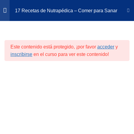
Ir
Busc
17 Recetas de Nutrapédica – Comer para Sanar
al
contenido
Inicio
Cursos
Sesión Nº 1
5
Este contenido está protegido, ¡por favor
acceder
y
Sesión Nº 2
4
inscribirse
en el curso para ver este contenido!
Sesión Nº 3
5
Sesión Nº 4
4
Albóndigas de cereales y
semillas
Nuestra Política