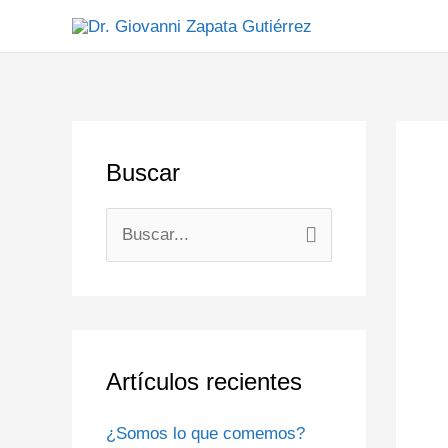
Ir
al
contenido
Buscar
B
u
s
c
a
Artículos recientes
r
¿Somos lo que comemos?
p