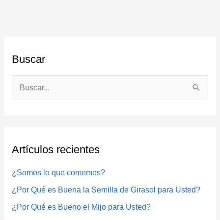
Buscar
B
u
s
c
Artículos recientes
a
r
¿Somos lo que comemos?
p
¿Por Qué es Buena la Semilla de Girasol para Usted?
o
¿Por Qué es Bueno el Mijo para Usted?
r