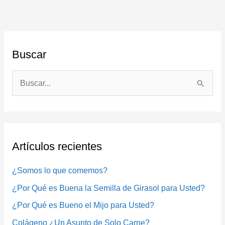
Buscar
B
u
s
c
Artículos recientes
a
r
¿Somos lo que comemos?
p
¿Por Qué es Buena la Semilla de Girasol para Usted?
o
¿Por Qué es Bueno el Mijo para Usted?
r
Colágeno ¿Un Asunto de Solo Carne?