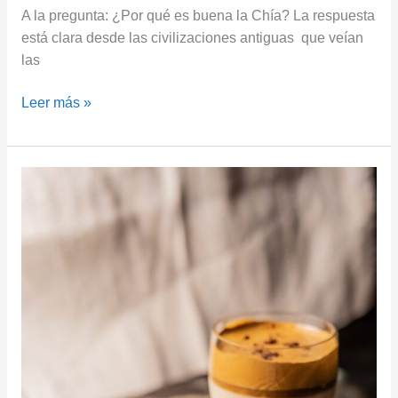
A la pregunta: ¿Por qué es buena la Chía? La respuesta
está clara desde las civilizaciones antiguas que veían
las
Leer más »
¿Por
Qué
es
Buena
la
Leche
Dorada
para
Usted?