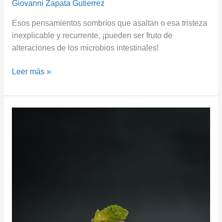
Giovanni Zapata Gutierrez
Esos pensamientos sombríos que asaltan o esa tristeza
inexplicable y recurrente, ¡pueden ser fruto de
alteraciones de los microbios intestinales!
Leer más »
¿Por
Qué
es
Bueno
el
Cacao
para
Usted?