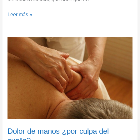
Leer más »
Dolor
de
manos
¿por
culpa
del
cuello?
Dolor de manos ¿por culpa del