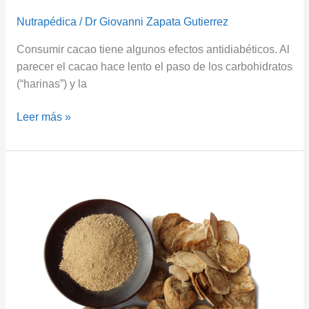
Nutrapédica
/
Dr Giovanni Zapata Gutierrez
Consumir cacao tiene algunos efectos antidiabéticos. Al
parecer el cacao hace lento el paso de los carbohidratos
(“harinas”) y la
Leer más »
¿Por
Qué
es
Buena
la
Maca
para
Usted?