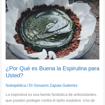
Qué
es
Buena
la
Espirulina
para
Usted?
¿Por Qué es Buena la Espirulina para
Usted?
Nutrapédica
/
Dr Giovanni Zapata Gutierrez
La espirulina es una fuente fantástica de antioxidantes,
que pueden proteger contra el daño oxidativo. Uno de