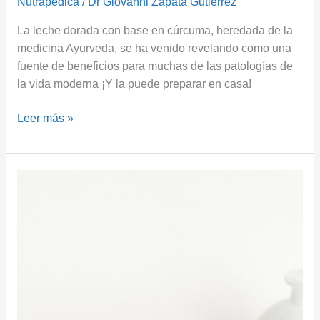
Nutrapédica
/
Dr Giovanni Zapata Gutierrez
La leche dorada con base en cúrcuma, heredada de la
medicina Ayurveda, se ha venido revelando como una
fuente de beneficios para muchas de las patologías de
la vida moderna ¡Y la puede preparar en casa!
Leer más »
¿Por
Qué
son
Buenos
los
Probióticos
para
Usted?