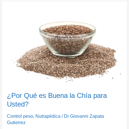
¿Por
Qué
es
Buena
la
Chía
para
Usted?
¿Por Qué es Buena la Chía para
Usted?
Control peso
,
Nutrapédica
/
Dr Giovanni Zapata
Gutierrez