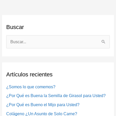
Buscar
B
u
s
c
Artículos recientes
a
r
¿Somos lo que comemos?
p
¿Por Qué es Buena la Semilla de Girasol para Usted?
o
¿Por Qué es Bueno el Mijo para Usted?
r
Colágeno ¿Un Asunto de Solo Carne?
: